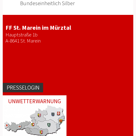
Bundeseinheitlich Silber
FF St. Marein im Mürztal
Hauptstraße 1b
A-8641 St. Marein